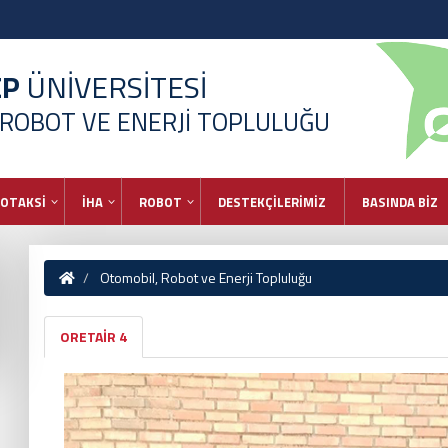
EP
ÜNİVERSİTESİ
 ROBOT VE ENERJİ TOPLULUĞU
OTAKSİ
İHA
ROBOT
DESTEKÇİLERİMİZ
BASINDA BİZ
Otomobil, Robot ve Enerji Topluluğu
ORETAİR 4