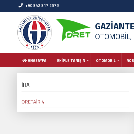
+90 342 317 2575
GAZİANT
OTOMOBİL,
ANASAYFA
EKİPLE TANIŞIN
OTOMOBİL
ROB
İHA
ORETAİR 4