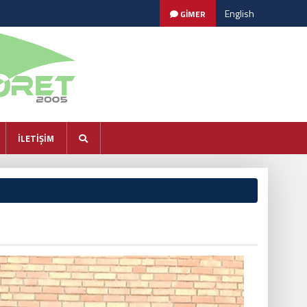
English
GİMER
İLETİŞİM