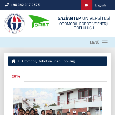
+90 342 317 2575
English
GAZİANTEP
ÜNİVERSİTESİ
OTOMOBİL, ROBOT VE ENERJİ
TOPLULUĞU
MENÜ
Otomobil, Robot ve Enerji Topluluğu
2014